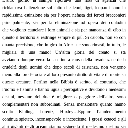
L’altro giorno la stampa riportava una nota di agenzia che
richiamava l’attenzione sul fatto che leoni, tigri, leopardi sono in
rapidissima estinzione sia per l’opera nefasta dei feroci bracconieri
principalmente, sia per la eliminazione ad opera dei contadini
che vogliono cautelare i loro animali e sia per mancanza di cibo in
quanto il territorio si restringe sempre di più. Si calcola, non so con
quanta precisione, che in giro in Africa ne sono rimasti, in tutto, le
migliaia di una mano! Un’altra gloria del creato si sta
avviando dunque verso la sua fine a causa della invadenza e della
crudeltà degli uomini che dopo secoli di esistenza, non vengono
meno alla loro ferocia e al loro presunto diritto di vita e di morte su
queste creature. Perfino nella Bibbia è scritto, al contrario, che
l’uomo e l’animale hanno uguali prerogative e dividono i medesimi
destini, nessuno dei due è migliore o peggiore dell’altro, sono
complementari non subordinati. Senza menzionare quanto hanno
scritto Kipling, Lorentz, Huxley…Eppure l’annientamento
continua spietato, inconsapevole e incosciente. I grossi cetacei e gli
altri giganti degli oceani stanno seguendo il medesimo destino sia