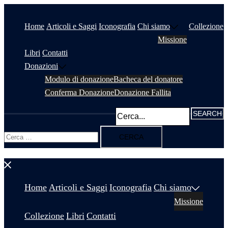
Vai
al
Home
Articoli e Saggi
Iconografia
Chi siamo
Collezione
contenuto
Missione
Libri
Contatti
Donazioni
Modulo di donazione
Bacheca del donatore
Conferma Donazione
Donazione Fallita
Ricerca
per:
Chiudi
menu
Home
Articoli e Saggi
Iconografia
Chi siamo
Missione
Collezione
Libri
Contatti