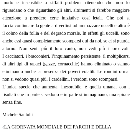
morto e insensibile a siffatti problemi ritenendo che non lo
riguardano,o che riguardano gli altri, altrimenti si farebbe maggiore
attenzione a prendere certe iniziative così letali. Che poi si
faccia continuare la gente a divertirsi ad ammazzare uccelli e altro è
il colmo della follia e del degrado morale. In effetti gli uccelli, sono
anche essi quasi completamente scomparsi qui da noi, se ci si guarda
attorno. Non senti più il loro canto, non vedi più i loro voli.
I cacciatori, i bracconieri, l’inquinamento persistente, il moltiplicarsi
di altri tipi di rapaci (gazze, cornacchie) hanno eliminato o stanno
eliminando anche la presenza dei poveri volatili. Le rondini ormai
non si vedono quasi più. I cardellini, i verdoni sono scomparsi.
L’unica specie che aumenta, inesorabile, è quella umana, con i
risultati che in parte si vedono e in parte si immaginano, una spirale
senza fine.
Michele Santulli
Navigazione
LA GIORNATA MONDIALE DEI PARCHI E DELLA