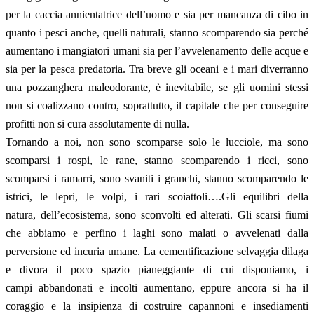
per la caccia annientatrice dell’uomo e sia per mancanza di cibo in
quanto i pesci anche, quelli naturali, stanno scomparendo sia perché
aumentano i mangiatori umani sia per l’avvelenamento delle acque e
sia per la pesca predatoria. Tra breve gli oceani e i mari diverranno
una pozzanghera maleodorante, è inevitabile, se gli uomini stessi
non si coalizzano contro, soprattutto, il capitale che per conseguire
profitti non si cura assolutamente di nulla.
Tornando a noi, non sono scomparse solo le lucciole, ma sono
scomparsi i rospi, le rane, stanno scomparendo i ricci, sono
scomparsi i ramarri, sono svaniti i granchi, stanno scomparendo le
istrici, le lepri, le volpi, i rari scoiattoli….Gli equilibri della
natura, dell’ecosistema, sono sconvolti ed alterati. Gli scarsi fiumi
che abbiamo e perfino i laghi sono malati o avvelenati dalla
perversione ed incuria umane. La cementificazione selvaggia dilaga
e divora il poco spazio pianeggiante di cui disponiamo, i
campi abbandonati e incolti aumentano, eppure ancora si ha il
coraggio e la insipienza di costruire capannoni e insediamenti