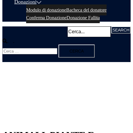
Donazioni
Modulo di donazione
Bacheca del donatore
Conferma Donazione
Donazione Fallita
Cerca
Mostra/Nascondi
Ricerca
menu
per: