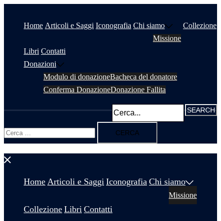
Vai
al
Home
Articoli e Saggi
Iconografia
Chi siamo
Collezione
contenuto
Missione
Libri
Contatti
Donazioni
Modulo di donazione
Bacheca del donatore
Conferma Donazione
Donazione Fallita
Ricerca
per:
Chiudi
menu
Home
Articoli e Saggi
Iconografia
Chi siamo
Missione
Collezione
Libri
Contatti