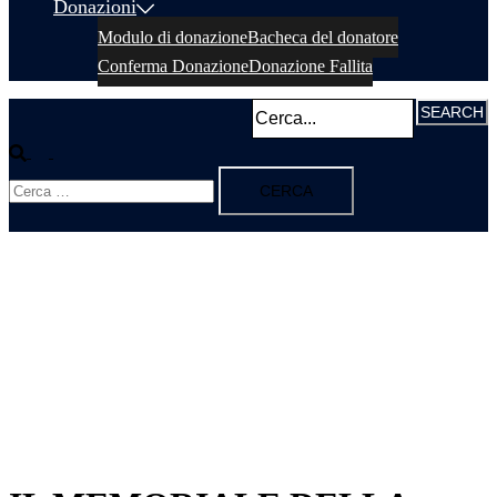
Donazioni
Modulo di donazione
Bacheca del donatore
Conferma Donazione
Donazione Fallita
Cerca
Mostra/Nascondi
Ricerca
menu
per: