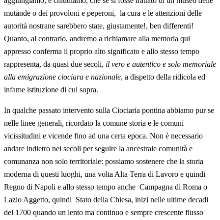
aggiungiamo, e chiudiamo, che se si fosse trattato di un museo delle
mutande o dei provoloni e peperoni, la cura e le attenzioni delle
autorità nostrane sarebbero state, giustamente!, ben differenti!
Quanto, al contrario, andremo a richiamare alla memoria qui
appresso conferma il proprio alto significato e allo stesso tempo
rappresenta, da quasi due secoli,
il vero e autentico e solo memoriale
alla emigrazione ciociara e nazionale
, a dispetto della ridicola ed
infame istituzione di cui sopra.
In qualche passato intervento sulla Ciociaria pontina abbiamo pur se
nelle linee generali, ricordato la comune storia e le comuni
vicissitudini e vicende fino ad una certa epoca. Non è necessario
andare indietro nei secoli per seguire la ancestrale comunità e
comunanza non solo territoriale: possiamo sostenere che la storia
moderna di questi luoghi, una volta Alta Terra di Lavoro e quindi
Regno di Napoli e allo stesso tempo anche Campagna di Roma o
Lazio Aggetto, quindi Stato della Chiesa, inizi nelle ultime decadi
del 1700 quando un lento ma continuo e sempre crescente flusso