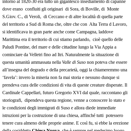
intorno al 1820-30 era tutto un gigantesco insediamento di capanne
dove erano confluiti gli originari di Sora, di Boville, di Monte
S.Giov. C., di Veroli, di Ceccano e di altre località di quella parte
del territorio a Sud di Roma che, oltre che con Alta Terra d Lavoro,
si identificava in gran parte anche come Campagna, laddove
Marittima era il territorio di cui stiamo parlando, cioè quello delle
Paludi Pontine, del mare e delle cittadine lungo la Via Appia a
cominciare da Velletri fino ad Itri. Naturalmente la situazione di
questa umanità ammassata nella
Valle di Suso
non poteva che essere
all’insegna del degrado e della precarietà, oggi la chiameremmo una
‘favela’: invero la miseria non fa mai storia e nessuno dunque si
prendeva cura delle condizioni di vita di queste creature disperate. Il
Cardinale Cappellari, futuro Gregorio XVI dal quale, raccontano gli
storiografi, dipendeva questa regione, venne a conoscere lo stato e
le condizioni degli immigrati di Suso e allora diede immediate
istruzioni per la costruzione di una chiesa, affinché tutti potessero
tenere cura almeno delle proprie anime. E così fu, si ebbe la erezione
della cosiddetta
Chiesa Nuova
, che è sempre nel medesimo luogo,