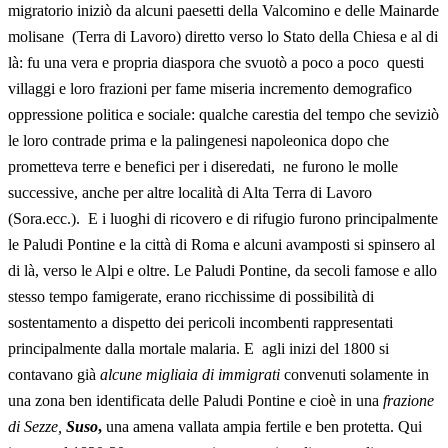
migratorio iniziò da alcuni paesetti della Valcomino e delle Mainarde
molisane (Terra di Lavoro) diretto verso lo Stato della Chiesa e al di
là: fu una vera e propria diaspora che svuotò a poco a poco questi
villaggi e loro frazioni per fame miseria incremento demografico
oppressione politica e sociale: qualche carestia del tempo che seviziò
le loro contrade prima e la palingenesi napoleonica dopo che
prometteva terre e benefici per i diseredati, ne furono le molle
successive, anche per altre località di Alta Terra di Lavoro
(Sora.ecc.). E i luoghi di ricovero e di rifugio furono principalmente
le Paludi Pontine e la città di Roma e alcuni avamposti si spinsero al
di là, verso le Alpi e oltre. Le Paludi Pontine, da secoli famose e allo
stesso tempo famigerate, erano ricchissime di possibilità di
sostentamento a dispetto dei pericoli incombenti rappresentati
principalmente dalla mortale malaria. E agli inizi del 1800 si
contavano già
alcune migliaia di immigrati
convenuti solamente in
una zona ben identificata delle Paludi Pontine e cioè in una
frazione
di Sezze,
Suso
,
una amena vallata ampia fertile e ben protetta. Qui