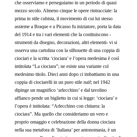
che osserviamo e perseguiamo in un periodo di quasi
mezzo secolo. Almeno cinque le opere rintracciate: la
prima in stile cubista, il movimento di cui lui stesso
assieme a Braque e a Picasso fu iniziatore, porta la data
del 1914 e tra i vari elementi che la costituiscono -
strumenti da disegno, decorazioni, altri elementi- vi si
osserva una cartolina con la silhouette di una coppia di
ciociari e la scritta ‘ciociara’ e l’opera medesima è così
intitolata “La ciociara”; ne esiste una variante col
medesimo titolo. Dieci anni dopo ci imbattiamo in una
coppia di ciociarelli in un puro stile naif; nel 1942
dipinge un magnifico ‘arlecchino’ e dal tavolino
affianco pende un biglietto in cui si legge: ‘ciociara’ e
l’opera è intitolata: “Arlecchino con chitarra: la
ciociara”. Ma quello che consideriamo un vero e
proprio omaggio e celebrazione della donna ciociara
nella sua metafora di ’Italiana’ per antonomasia, è un