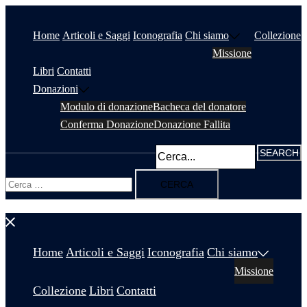
Vai
al
Home
Articoli e Saggi
Iconografia
Chi siamo
Collezione
contenuto
Missione
Libri
Contatti
Donazioni
Modulo di donazione
Bacheca del donatore
Conferma Donazione
Donazione Fallita
Ricerca
per:
Chiudi
menu
Home
Articoli e Saggi
Iconografia
Chi siamo
Missione
Collezione
Libri
Contatti