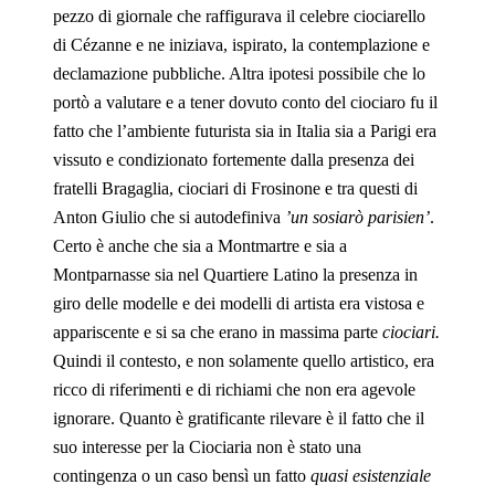
pezzo di giornale che raffigurava il celebre ciociarello
di Cézanne e ne iniziava, ispirato, la contemplazione e
declamazione pubbliche. Altra ipotesi possibile che lo
portò a valutare e a tener dovuto conto del ciociaro fu il
fatto che l’ambiente futurista sia in Italia sia a Parigi era
vissuto e condizionato fortemente dalla presenza dei
fratelli Bragaglia, ciociari di Frosinone e tra questi di
Anton Giulio che si autodefiniva
’un sosiarò parisien’
.
Certo è anche che sia a Montmartre e sia a
Montparnasse sia nel Quartiere Latino la presenza in
giro delle modelle e dei modelli di artista era vistosa e
appariscente e si sa che erano in massima parte
ciociari.
Quindi il contesto, e non solamente quello artistico, era
ricco di riferimenti e di richiami che non era agevole
ignorare. Quanto è gratificante rilevare è il fatto che il
suo interesse per la Ciociaria non è stato una
contingenza o un caso bensì un fatto
quasi esistenziale