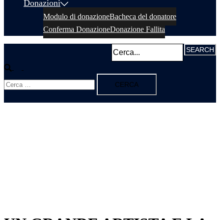
Donazioni
Modulo di donazione
Bacheca del donatore
Conferma Donazione
Donazione Fallita
Cerca
Mostra/Nascondi
Ricerca
menu
per: