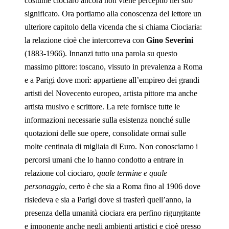
costume ciociaro ancora non viene percepito nel suo
significato. Ora portiamo alla conoscenza del lettore un
ulteriore capitolo della vicenda che si chiama Ciociaria:
la relazione cioè che intercorreva con
Gino Severini
(1883-1966). Innanzi tutto una parola su questo
massimo pittore: toscano, vissuto in prevalenza a Roma
e a Parigi dove morì: appartiene all’empireo dei grandi
artisti del Novecento europeo, artista pittore ma anche
artista musivo e scrittore. La rete fornisce tutte le
informazioni necessarie sulla esistenza nonché sulle
quotazioni delle sue opere, consolidate ormai sulle
molte centinaia di migliaia di Euro. Non conosciamo i
percorsi umani che lo hanno condotto a entrare in
relazione col ciociaro,
quale termine e quale
personaggio
, certo è che sia a Roma fino al 1906 dove
risiedeva e sia a Parigi dove si trasferì quell’anno, la
presenza della umanità ciociara era perfino rigurgitante
e imponente anche negli ambienti artistici e cioè presso