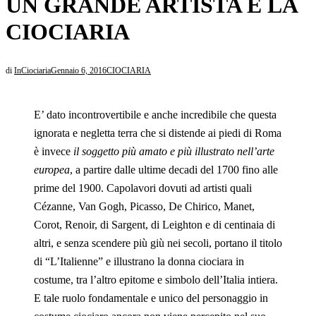
UN GRANDE ARTISTA E LA
CIOCIARIA
di
InCiociaria
Gennaio 6, 2016
CIOCIARIA
E’ dato incontrovertibile e anche incredibile che questa
ignorata e negletta terra che si distende ai piedi di Roma
è invece
il soggetto più amato e più illustrato nell’arte
europea
, a partire dalle ultime decadi del 1700 fino alle
prime del 1900. Capolavori dovuti ad artisti quali
Cézanne, Van Gogh, Picasso, De Chirico, Manet,
Corot, Renoir, di Sargent, di Leighton e di centinaia di
altri, e senza scendere più giù nei secoli, portano il titolo
di “L’Italienne” e illustrano la donna ciociara in
costume, tra l’altro epitome e simbolo dell’Italia intiera.
E tale ruolo fondamentale e unico del personaggio in